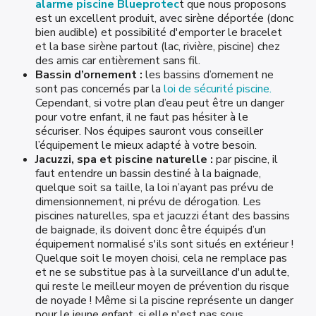
alarme piscine Blueprotec
t que nous proposons
est un excellent produit, avec sirène déportée (donc
bien audible) et possibilité d'emporter le bracelet
et la base sirène partout (lac, rivière, piscine) chez
des amis car entièrement sans fil.
Bassin d’ornement :
les bassins d’ornement ne
sont pas concernés par la
loi de sécurité piscine.
Cependant, si votre plan d’eau peut être un danger
pour votre enfant, il ne faut pas hésiter à le
sécuriser. Nos équipes sauront vous conseiller
l’équipement le mieux adapté à votre besoin.
Jacuzzi
, spa et piscine naturelle :
par piscine, il
faut entendre un bassin destiné à la baignade,
quelque soit sa taille, la loi n’ayant pas prévu de
dimensionnement, ni prévu de dérogation. Les
piscines naturelles, spa et jacuzzi étant des bassins
de baignade, ils doivent donc être équipés d’un
équipement normalisé s'ils sont situés en extérieur !
Quelque soit le moyen choisi, cela ne remplace pas
et ne se substitue pas à la surveillance d'un adulte,
qui reste le meilleur moyen de prévention du risque
de noyade ! Même si la piscine représente un danger
pour le jeune enfant, si elle n'est pas sous