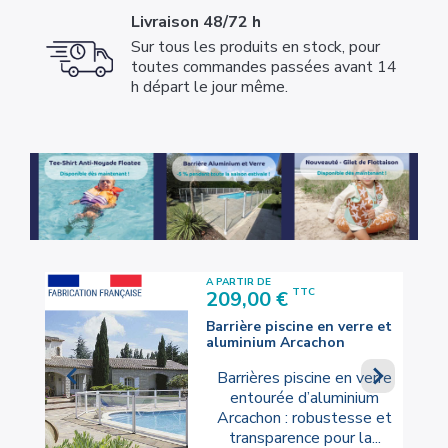
Livraison 48/72 h
Sur tous les produits en stock, pour
toutes commandes passées avant 14
h départ le jour même.
A PARTIR DE
Prix
TTC
209,00 €
nium
Barrière piscine en verre et
aluminium Arcachon


Barrières piscine en verre
 :
entourée d’aluminium
pour
Arcachon : robustesse et
ping,
transparence pour la...