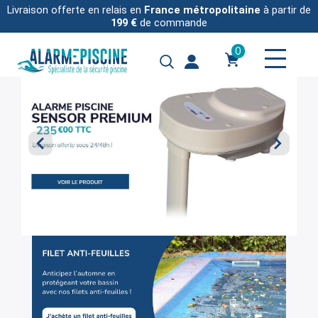
Livraison offerte en relais en
France métropolitaine
à partir de
199 €
de commande
0

