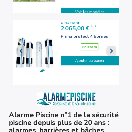
Voir les modèles
A PARTIR DE
Prix
TTC
2 065,00 €
sic -
Prima protect 4 bornes
En stock


Ajouter au panier
Alarme Piscine n°1 de la sécurité
piscine depuis plus de 20 ans :
alarmes, barrières et bâches