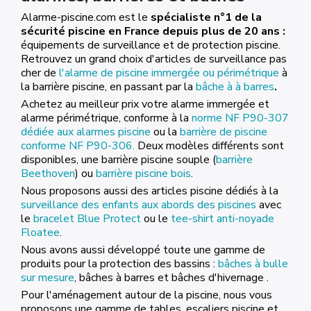
Alarme-piscine.com est le
spécialiste n°1 de la
sécurité piscine en France depuis plus de 20 ans :
équipements de surveillance et de protection piscine.
Retrouvez un grand choix d'articles de surveillance pas
cher de
l'alarme de piscine immergée ou périmétrique
à
la barrière piscine, en passant par la
bâche à à barres
.
Achetez au meilleur prix votre alarme immergée et
alarme périmétrique, conforme à la
norme NF P90-307
dédiée aux alarmes piscine
ou la
barrière de piscine
conforme NF P90-306.
Deux modèles différents sont
disponibles, une barrière piscine souple (
barrière
Beethoven
) ou
barrière piscine bois
.
Nous proposons aussi des articles piscine dédiés à la
surveillance des enfants aux abords des piscines
avec
le
bracelet Blue Protect
ou le
tee-shirt anti-noyade
Floatee
.
Nous avons aussi développé toute une gamme de
produits pour la protection des bassins :
bâches à bulle
sur mesure
, bâches à barres et bâches d'hivernage .
Pour l'aménagement autour de la piscine, nous vous
proposons une gamme de tables, escaliers piscine et