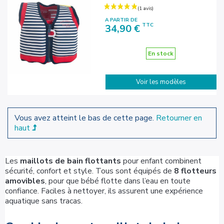
A PARTIR DE
Prix
TTC
34,90 €
En stock
Voir les modèles
Vous avez atteint le bas de cette page.
Retourner en
haut
Les
maillots de bain flottants
pour enfant combinent
sécurité, confort et style. Tous sont équipés de
8 flotteurs
amovibles
, pour que bébé flotte dans l’eau en toute
confiance. Faciles à nettoyer, ils assurent une expérience
aquatique sans tracas.