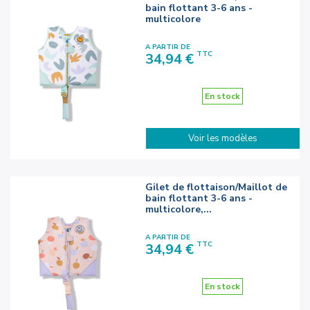
bain flottant 3-6 ans -
multicolore
A PARTIR DE
Prix
TTC
34,94 €
En stock
Voir les modèles
Gilet de flottaison/Maillot de
bain flottant 3-6 ans -
multicolore,...
A PARTIR DE
Prix
TTC
34,94 €
En stock