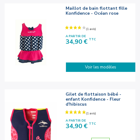
Maillot de bain flottant fille
Konfidence - Océan rose
A PARTIR DE
Prix
TTC
34,90 €
Voir les modèles
Gilet de flottaison bébé -
enfant Konfidence - Fleur
d'hibiscus
A PARTIR DE
Prix
TTC
34,90 €