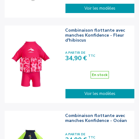
Voir les modèles
Combinaison flottante avec
manches Konfidence - Fleur
d'hibiscus
A PARTIR DE
Prix
TTC
34,90 €
En stock
Voir les modèles
Combinaison flottante avec
manches Konfidence - Océan
A PARTIR DE
Prix
TTC