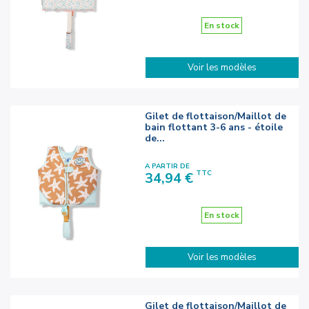
En stock
Voir les modèles
Gilet de flottaison/Maillot de
bain flottant 3-6 ans - étoile
de...
A PARTIR DE
Prix
TTC
34,94 €
En stock
Voir les modèles
Gilet de flottaison/Maillot de