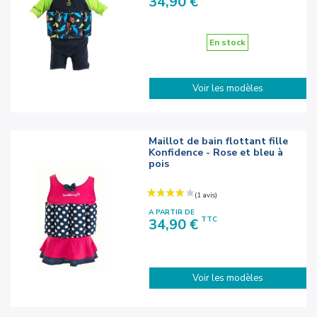
34,90 €
En stock
Voir les modèles
Maillot de bain flottant fille
Konfidence - Rose et bleu à
pois
A PARTIR DE
Prix
TTC
34,90 €
Voir les modèles