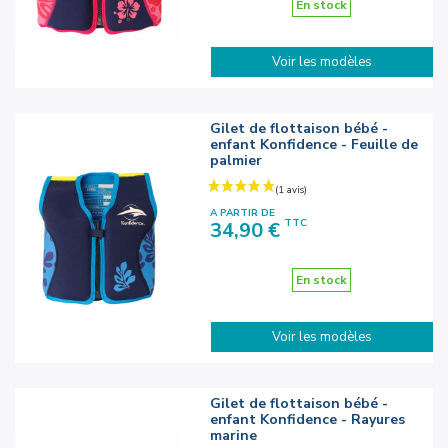
En stock
Voir les modèles
Gilet de flottaison bébé -
enfant Konfidence - Feuille de
palmier
A PARTIR DE
Prix
TTC
34,90 €
En stock
Voir les modèles
Gilet de flottaison bébé -
enfant Konfidence - Rayures
marine