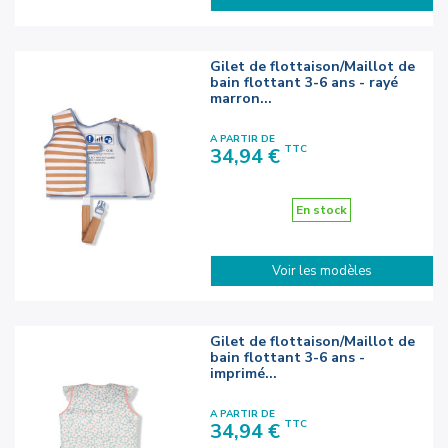
Gilet de flottaison/Maillot de
bain flottant 3-6 ans - rayé
marron...
A PARTIR DE
Prix
TTC
34,94 €
En stock
Voir les modèles
Gilet de flottaison/Maillot de
bain flottant 3-6 ans -
imprimé...
A PARTIR DE
Prix
TTC
34,94 €