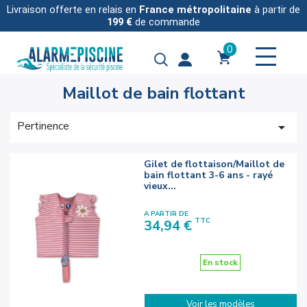
Livraison offerte en relais en
France métropolitaine
à partir de
199 €
de commande
0
Maillot de bain flottant
Pertinence

Gilet de flottaison/Maillot de
bain flottant 3-6 ans - rayé
vieux...
A PARTIR DE
Prix
TTC
34,94 €
En stock
Voir les modèles