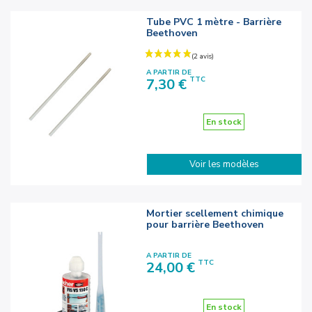
Tube PVC 1 mètre - Barrière
Beethoven
A PARTIR DE
Prix
TTC
7,30 €
En stock
Voir les modèles
Mortier scellement chimique
pour barrière Beethoven
A PARTIR DE
Prix
TTC
24,00 €
En stock