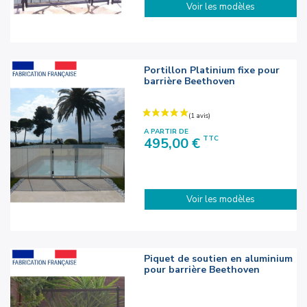
Voir les modèles
Portillon Platinium fixe pour
barrière Beethoven
A PARTIR DE
Prix
TTC
495,00 €
Voir les modèles
Piquet de soutien en aluminium
pour barrière Beethoven