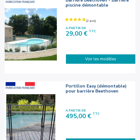
Barrière Beethoven - Barrière
piscine démontable
A PARTIR DE
Prix
TTC
29,00 €
Voir les modèles
Portillon Easy (démontable)
pour barrière Beethoven
A PARTIR DE
Prix
TTC
495,00 €