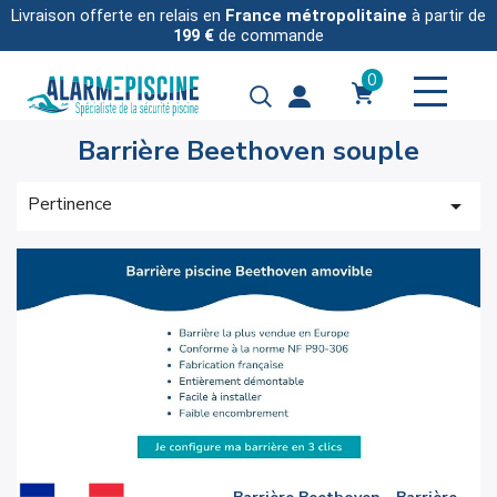
Livraison offerte en relais en
France métropolitaine
à partir de
199 €
de commande
0
Barrière Beethoven souple
Pertinence
