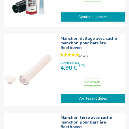
Ajouter au panier
Manchon dallage avec cache
manchon pour barrière
Beethoven
A PARTIR DE
Prix
TTC
4,90 €
En stock
Voir les modèles
Manchon terre avec cache
manchon pour barrière
Beethoven