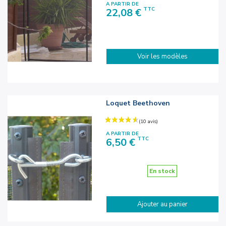
A PARTIR DE
Prix
TTC
22,08 €
Voir les modèles
Loquet Beethoven
A PARTIR DE
Prix
TTC
6,50 €
En stock
Ajouter au panier