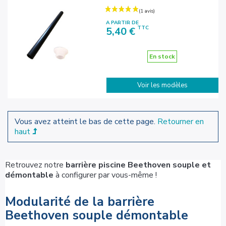
A PARTIR DE
Prix
TTC
5,40 €
En stock
Voir les modèles
Vous avez atteint le bas de cette page.
Retourner en
haut
Retrouvez notre
barrière piscine Beethoven souple et
démontable
à configurer par vous-même !
Modularité de la barrière
Beethoven souple démontable