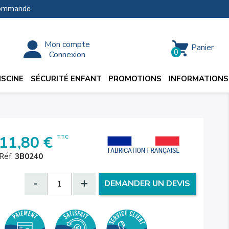
ommande
Mon compte
Panier
0
Connexion
Connexion

SCINE
SÉCURITÉ ENFANT
PROMOTIONS
INFORMATIONS
Inscription

11,80 €
TTC
Réf.
3B0240
-
+
DEMANDER UN DEVIS