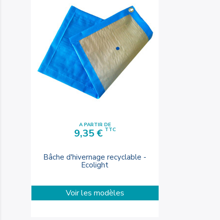
A PARTIR DE
Prix
TTC
9,35 €
Bâche d'hivernage recyclable -
Ecolight
Voir les modèles