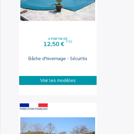
A PARTIR DE
Prix
TTC
12,50 €
Bâche d'hivernage - Sécuritis
Voir les modèles