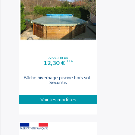
A PARTIR DE
Prix
TTC
12,30 €
Bâche hivernage piscine hors sol -
Sécuritis
Voir les modèles