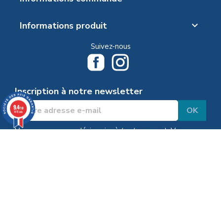
Informations produit

Suivez-nous
Inscription à notre newsletter
9.4
/10
1415 avis
Vous pouvez vous désinscrire à tout moment. Vous
trouverez pour cela nos informations de contact dans
les conditions d'utilisation du site.
J'accepte les conditions générales et la politique de
confidentialité
Marchand approuvé par la Société des Avis Garantis,
cliquez ici pour
vérifier
.